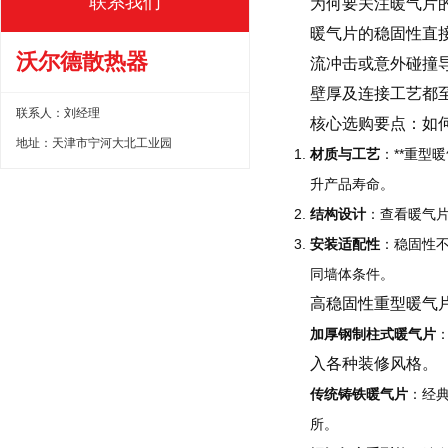
联系我们
为何要关注暖气片的
暖气片的稳固性直
沃尔德散热器
流冲击或意外碰撞
壁厚及连接工艺都
联系人：刘经理
核心选购要点：如何
地址：天津市宁河大北工业园
材质与工艺
：**重
升产品寿命。
结构设计
：查看暖气
安装适配性
：稳固性
同墙体条件。
高稳固性重型暖气
加厚钢制柱式暖气片
入各种装修风格。
传统铸铁暖气片
：经
所。