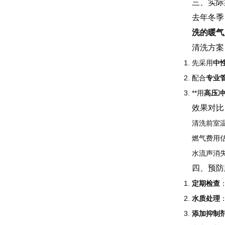
三、实际
去年冬季
洗的暖气
清洗方案
先采用
中
配合
专业
**用
高压冲
效果对比
清洗前室温
燃气费用估
水流声消
四、预防
定期检查
水质处理
添加抑制