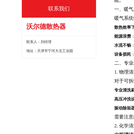
能。
联系我们
一、暖气
暖气系统
沃尔德散热器
散热效率
能源浪费
联系人：刘经理
水流不畅
地址：天津市宁河大北工业园
设备损耗
二、专业
1. 物理
对于可拆
专业清洗
高压冲洗
振动除垢
需要注意
2. 化