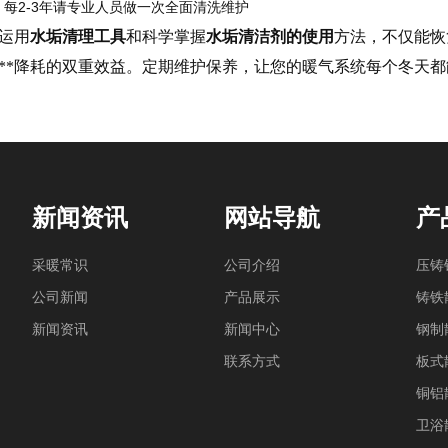
：每2-3年请专业人员做一次全面清洗维护
运用
水垢清理工具
和科学掌握
水垢清洁剂的使用
方法，不仅能恢
**降耗的双重效益。定期维护保养，让您的暖气系统每个冬天
新闻资讯
网站导航
产
采暖常识
公司介绍
压铸
公司新闻
产品展示
铸铁
新闻资讯
新闻中心
钢制
联系方式
板式
铜铝
卫浴