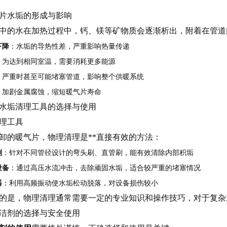
片水垢的形成与影响
中的水在加热过程中，钙、镁等矿物质会逐渐析出，附着在管道
下降
：水垢的导热性差，严重影响热量传递
：为达到相同室温，需要消耗更多能源
：严重时甚至可能堵塞管道，影响整个供暖系统
：加剧金属腐蚀，缩短暖气片寿命
水垢清理工具的选择与使用
清理工具
卸的暖气片，物理清理是**直接有效的方法：
刷
：针对不同管径设计的弯头刷、直管刷，能有效清除内部积垢
设备
：通过高压水流冲击，去除顽固水垢，适合较严重的堵塞情况
器
：利用高频振动使水垢松动脱落，对设备损伤较小
的是，物理清理通常需要一定的专业知识和操作技巧，对于复杂
学清洁剂的选择与安全使用