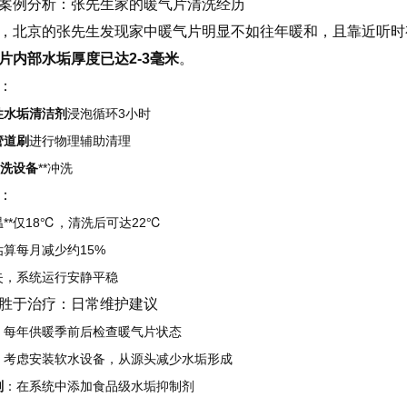
案例分析：张先生家的暖气片清洗经历
，北京的张先生发现家中暖气片明显不如往年暖和，且靠近听时
片内部水垢厚度已达2-3毫米
。
：
性水垢清洁剂
浸泡循环3小时
管道刷
进行物理辅助清理
洗设备
**冲洗
：
**仅18℃，清洗后可达22℃
算每月减少约15%
失，系统运行安静平稳
胜于治疗：日常维护建议
：每年供暖季前后检查暖气片状态
：考虑安装软水设备，从源头减少水垢形成
剂
：在系统中添加食品级水垢抑制剂