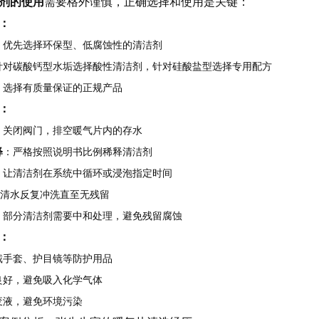
剂的使用
需要格外谨慎，正确选择和使用是关键：
：
：优先选择环保型、低腐蚀性的清洁剂
针对碳酸钙型水垢选择酸性清洁剂，针对硅酸盐型选择专用配方
：选择有质量保证的正规产品
：
：关闭阀门，排空暖气片内的存水
释
：严格按照说明书比例稀释清洁剂
：让清洁剂在系统中循环或浸泡指定时间
清水反复冲洗直至无残留
：部分清洁剂需要中和处理，避免残留腐蚀
：
戴手套、护目镜等防护用品
良好，避免吸入化学气体
废液，避免环境污染