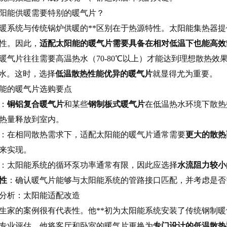
阳能供暖需要特别的暖气片？
暖系统与传统锅炉供暖的**区别在于热源特性。太阳能集热器
性。因此，
适配太阳能的暖气片需要具备在相对低温下也能高效
暖气片往往需要高温热水（70-80℃以上）才能达到理想散热效
热水。这时，选择
低温散热性能优异的暖气片
就显得尤为重要。
能的暖气片选购要点
：
铜铝复合暖气片
和某些
钢制板式暖气片
在低温热水环境下散热
热量释放到室内。
：在相同散热需求下，适配太阳能的暖气片通常需要
更大的散热
来实现。
：太阳能系统的循环泵功率通常有限，因此应选择
水流阻力较小
性
：确认暖气片能够与太阳能系统的管路接口匹配，并考虑是否
分析：太阳能适配改造
生家的案例很有代表性。他**初为太阳能系统安装了传统钢制
专业评估，他将客厅和卧室的暖气片更换为
专门设计的低温散热