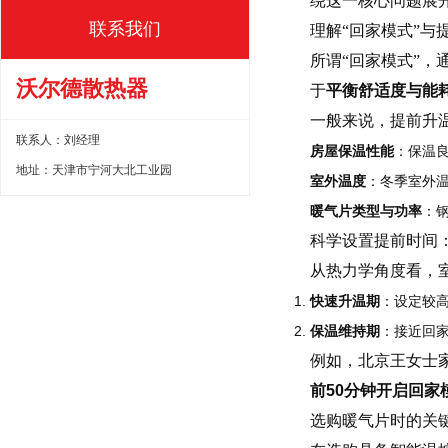
绕这一核心问题展
联系我们
理解“回家模式”与
所谓“回家模式”
沃尔德散热器
于
平衡舒适度与能
一般来说，提前升
联系人：刘经理
房屋保温性能
：保温良
地址：天津市宁河大北工业园
室外温度
：冬季室外
暖气片类型与功率
：
科学设置提前时间
从热力学角度看，
快速升温期
：设定较
保温维持期
：接近回
例如，北京王女士
前50分钟开启回家模
选购暖气片时的关