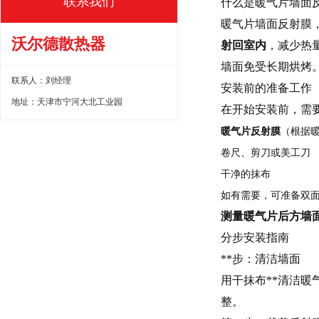
联系我们
什么是暖气片墙面
暖气片墙面反射膜
沃尔德散热器
射回室内
，减少热
墙面免受长期烘烤
联系人：刘经理
安装前的准备工作
地址：天津市宁河大北工业园
在开始安装前，需
暖气片反射膜
（根据
卷尺、剪刀或美工刀
干净的抹布
如有需要，可准备双
测量暖气片后方墙
分步安装指南
**步：清洁墙面
用干抹布**清洁
整。